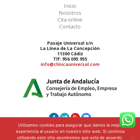
Inicio
Nosotros
Cita online
Contacto
Pasaje Universal s/n
La Línea de La Concepción
11300 Cádiz
Tlf: 956 095 955
info@clinicauniversal.com
Utilizamos cookies para asegurar que damos la mejor
experiencia al usuario en nuestro sitio web. Si continúa
utilizando este sitio asumiremos que está de acuerdo.