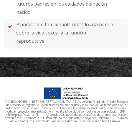
futuros padres en los cuidados del recién
nacido
Planificación familiar informando a la pareja
sobre la vida sexual y la función
reproductiva
“CLINICA HOTEL UNIVERSAL GESTION SANITARIA ha sido beneficiaria del Fondo Europeo
de Desarrollo Regional cuyo objetivo es mejorar el uso y la calidad de las tecnologías de la
información y de las comunicaciones y el acceso a las mismas y gracias al que ha llevado a
cabo el proyecto: Implantación en modalidad de cloud computing de una solución ERP
(Enterprise Resource Planning) acorde a las necesidades específicas de la empresa. Desde
Noviembre a Diciembre 2021. Para ello ha contado con el apoyo del Programa TIC CAMARA
de la Cámara de Comercio de Campo de Gibraltar.” Una manera de hacer Europa .