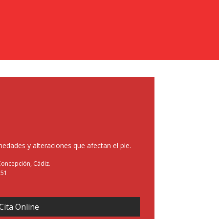
edades y alteraciones que afectan el pie.
 Concepción, Cádiz.
551
Cita Online