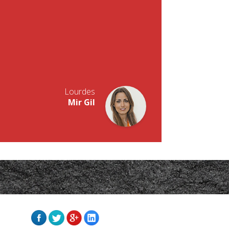
niversidad de Sevilla.
ología por la Universidad de Sevilla.
Balompié con IBP (2012-2013).
on IBP (2013-2014).
mpédica Linense, U.D. Los Barrios y Real
egación Cádiz).
odología en Clínica Mir de la Línea de la
Lourdes
Mir Gil