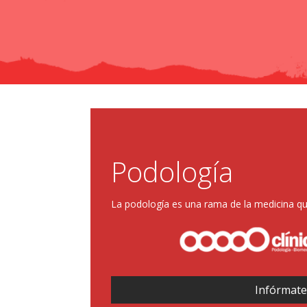
Podología
La podología es una rama de la medicina que
Infórmate