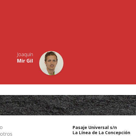
Sevilla.
Diplomada en Podología por la U
 de Sevilla.
Máster en Biomecánica y Ortopod
r la Universidad Católica de
Podóloga Oficial del Real Betis 
Podóloga Oficial del Sevilla FC c
 Universidad de Sevilla.
Podólogo Oficial de la Real Balo
ical Center (Plantation, Florida,
Federación Andaluza de Fútbol (Del
Dirección y consulta privada de P
, U.D. Los Barrios y Real
Concepción desde 2011.
.
ínica Mir de la Línea de la
Joaquín
Mir Gil
io
Pasaje Universal s/n
La Línea de La Concepción
otros