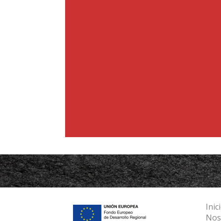
Diplomado en Podología por la Universidad de 
Máster en Cirugía Podológica por la Universidad
Máster oficial Oficial en Podología Deportiva po
Valencia.
Profesor del Máster en Cirugía Podológica de la
Podiatry Fellowship en el Westside Regional Med
EEUU).
Podólogo Oficial de la Real Balompédica Linense
Federación Andaluza de Fútbol (Delegación Cádiz)
Dirección y consulta privada de Podología en Cl
Concepción desde 2010.
Inic
Nos