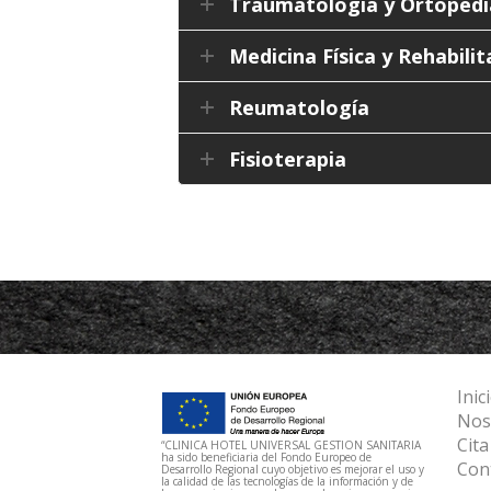
Traumatología y Ortopedi
Medicina Física y Rehabili
Reumatología
Fisioterapia
Inic
Nos
Cita
“CLINICA HOTEL UNIVERSAL GESTION SANITARIA
ha sido beneficiaria del Fondo Europeo de
Con
Desarrollo Regional cuyo objetivo es mejorar el uso y
la calidad de las tecnologías de la información y de