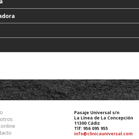
a
tadora
io
Pasaje Universal s/n
La Línea de La Concepción
otros
11300 Cádiz
 online
Tlf: 956 095 955
tacto
info@clinicauniversal.com